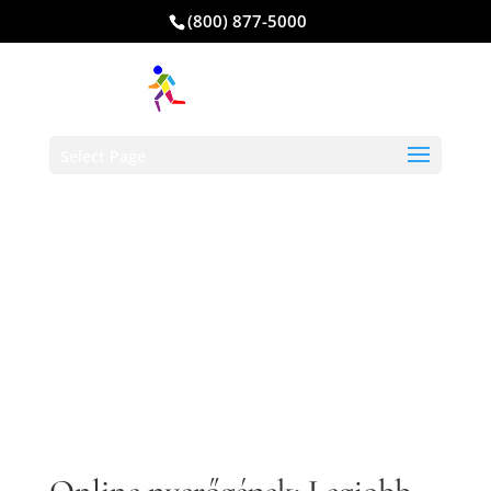
(800) 877-5000
Select Page