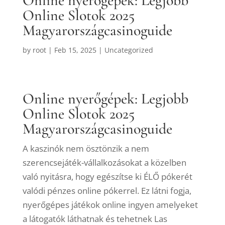
Online nyerőgépek: Legjobb
Online Slotok 2025
Magyarországcasinoguide
by
root
|
Feb 15, 2025
|
Uncategorized
Online nyerőgépek: Legjobb
Online Slotok 2025
Magyarországcasinoguide
A kaszinók nem ösztönzik a nem
szerencsejáték-vállalkozásokat a közelben
való nyitásra, hogy egészítse ki ÉLŐ pókerét
valódi pénzes online pókerrel. Ez látni fogja,
nyerőgépes játékok online ingyen amelyeket
a látogatók láthatnak és tehetnek Las