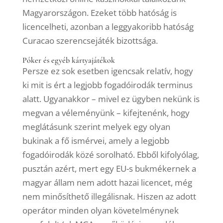
Magyarországon. Ezeket több hatóság is
licencelheti, azonban a leggyakoribb hatóság
Curacao szerencsejáték bizottsága.
Póker és egyéb kártyajátékok
Persze ez sok esetben igencsak relatív, hogy
ki mit is ért a legjobb fogadóirodák terminus
alatt. Ugyanakkor – mivel ez ügyben nekünk is
megvan a véleményünk – kifejtenénk, hogy
meglátásunk szerint melyek egy olyan
bukinak a fő ismérvei, amely a legjobb
fogadóirodák közé sorolható. Ebből kifolyólag,
pusztán azért, mert egy EU-s bukmékernek a
magyar állam nem adott hazai licencet, még
nem minősíthető illegálisnak. Hiszen az adott
operátor minden olyan követelménynek