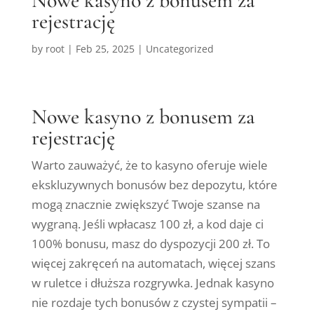
Nowe kasyno z bonusem za
rejestrację
by
root
|
Feb 25, 2025
|
Uncategorized
Nowe kasyno z bonusem za
rejestrację
Warto zauważyć, że to kasyno oferuje wiele
ekskluzywnych bonusów bez depozytu, które
mogą znacznie zwiększyć Twoje szanse na
wygraną. Jeśli wpłacasz 100 zł, a kod daje ci
100% bonusu, masz do dyspozycji 200 zł. To
więcej zakręceń na automatach, więcej szans
w ruletce i dłuższa rozgrywka. Jednak kasyno
nie rozdaje tych bonusów z czystej sympatii –