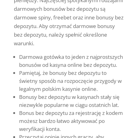
pieniędzy. Najczęściej spotykanymi rodzajami
darmowych bonusów bez depozytu są
darmowe spiny, freebet oraz inne bonusy bez
depozytu. Aby otrzymać darmowe bonusy
bez depozytu, należy spełnić określone
warunki.
Darmowa gotówka to jeden z najprostszych
bonusów od kasyna online bez depozytu.
Pamiętaj, że bonusy bez depozytu to
świetny sposób na rozpoczęcie przygody w
legalnym polskim kasynie online.
Bonusy bez depozytu w kasynach stały się
niezwykle popularne w ciągu ostatnich lat.
Bonus bez depozytu za rejestrację z kodem
możesz bardzo łatwo aktywować po
weryfikacji konta.
Przeczytaj opinie innych graczy, aby