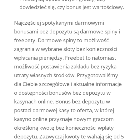
dowiedzieć się, czy bonus jest wartościowy.
Najczęściej spotykanymi darmowymi
bonusami bez depozytu są darmowe spiny i
freebety. Darmowe spiny to możliwość
zagrania w wybrane sloty bez konieczności
wpłacania pieniędzy. Freebet to natomiast
możliwość postawienia zakładu bez ryzyka
utraty własnych środków. Przygotowaliśmy
dla Ciebie szczegółowe i aktualne informacje
o dostępności bonusów bez depozytu w
kasynach online. Bonus bez depozytu w
postaci darmowej kasy to oferta, w której
kasyno online przyznaje nowym graczom
określoną kwotę bez konieczności wpłaty
depozytu. Zazwyczaj kwoty te wahają się od 5