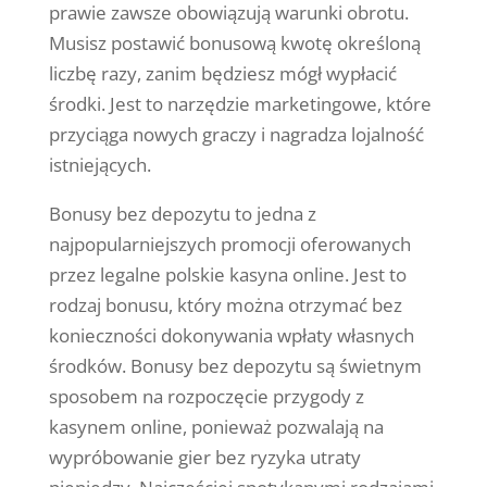
prawie zawsze obowiązują warunki obrotu.
Musisz postawić bonusową kwotę określoną
liczbę razy, zanim będziesz mógł wypłacić
środki. Jest to narzędzie marketingowe, które
przyciąga nowych graczy i nagradza lojalność
istniejących.
Bonusy bez depozytu to jedna z
najpopularniejszych promocji oferowanych
przez legalne polskie kasyna online. Jest to
rodzaj bonusu, który można otrzymać bez
konieczności dokonywania wpłaty własnych
środków. Bonusy bez depozytu są świetnym
sposobem na rozpoczęcie przygody z
kasynem online, ponieważ pozwalają na
wypróbowanie gier bez ryzyka utraty