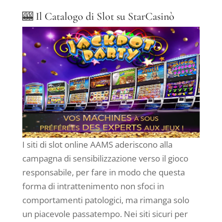
🎰 Il Catalogo di Slot su StarCasinò
I siti di slot online AAMS aderiscono alla
campagna di sensibilizzazione verso il gioco
responsabile, per fare in modo che questa
forma di intrattenimento non sfoci in
comportamenti patologici, ma rimanga solo
un piacevole passatempo. Nei siti sicuri per