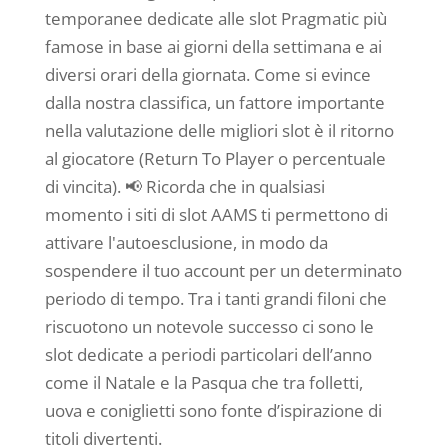
temporanee dedicate alle slot Pragmatic più
famose in base ai giorni della settimana e ai
diversi orari della giornata. Come si evince
dalla nostra classifica, un fattore importante
nella valutazione delle migliori slot è il ritorno
al giocatore (Return To Player o percentuale
di vincita). 📢 Ricorda che in qualsiasi
momento i siti di slot AAMS ti permettono di
attivare l'autoesclusione, in modo da
sospendere il tuo account per un determinato
periodo di tempo. Tra i tanti grandi filoni che
riscuotono un notevole successo ci sono le
slot dedicate a periodi particolari dell’anno
come il Natale e la Pasqua che tra folletti,
uova e coniglietti sono fonte d’ispirazione di
titoli divertenti.