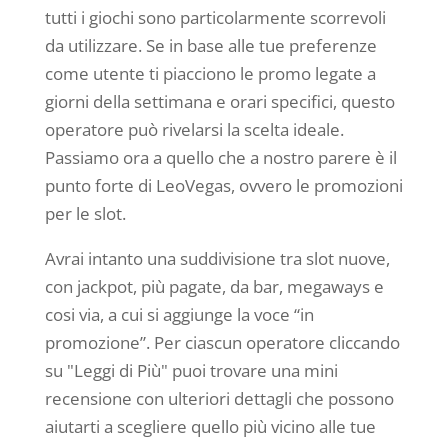
tutti i giochi sono particolarmente scorrevoli
da utilizzare. Se in base alle tue preferenze
come utente ti piacciono le promo legate a
giorni della settimana e orari specifici, questo
operatore può rivelarsi la scelta ideale.
Passiamo ora a quello che a nostro parere è il
punto forte di LeoVegas, ovvero le promozioni
per le slot.
Avrai intanto una suddivisione tra slot nuove,
con jackpot, più pagate, da bar, megaways e
cosi via, a cui si aggiunge la voce “in
promozione”. Per ciascun operatore cliccando
su "Leggi di Più" puoi trovare una mini
recensione con ulteriori dettagli che possono
aiutarti a scegliere quello più vicino alle tue