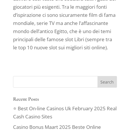
giocatori più esigenti. Tra le maggiori fonti
d’ispirazione ci sono sicuramente film di fama
mondiale, serie TV ma anche l’affascinante
mondo dell’antico Egitto, che è uno dei temi
principali delle famose slot Libri (sempre tra
le top 10 nuove slot sui migliori siti online).
Recent Posts
⭐ Best On-line Casinos Uk February 2025 Real
Cash Casino Sites
Casino Bonus Maart 2025 Beste Online