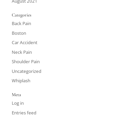
August 2021
Categories
Back Pain
Boston
Car Accident
Neck Pain
Shoulder Pain
Uncategorized
Whiplash
Meta
Log in
Entries feed