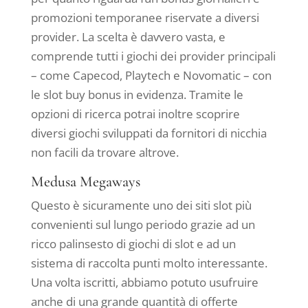
promozioni temporanee riservate a diversi
provider. La scelta è davvero vasta, e
comprende tutti i giochi dei provider principali
– come Capecod, Playtech e Novomatic – con
le slot buy bonus in evidenza. Tramite le
opzioni di ricerca potrai inoltre scoprire
diversi giochi sviluppati da fornitori di nicchia
non facili da trovare altrove.
Medusa Megaways
Questo è sicuramente uno dei siti slot più
convenienti sul lungo periodo grazie ad un
ricco palinsesto di giochi di slot e ad un
sistema di raccolta punti molto interessante.
Una volta iscritti, abbiamo potuto usufruire
anche di una grande quantità di offerte