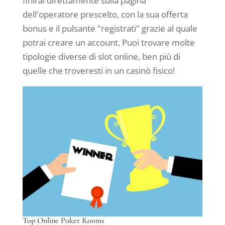
finirai direttamente sulla pagina
dell'operatore prescelto, con la sua offerta
bonus e il pulsante "registrati" grazie al quale
potrai creare un account. Puoi trovare molte
tipologie diverse di slot online, ben più di
quelle che troveresti in un casinò fisico!
Top Online Poker Rooms