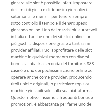
giocare alle slot è possibile infatti impostare
dei limiti di gioco e di deposito giornalieri,
settimanali e mensili, per tenere sempre
sotto controllo il tempo e il denaro speso
giocando online. Uno dei marchi più autorevoli
in Italia ed anche uno dei siti slot online con
più giochi a disposizione grazie a tantissimi
provider affiliati. Puoi approfittare delle slot
machine in qualsiasi momento con diversi
bonus cashback a seconda del fornitore. 888
casinò è uno dei pochissimi casino online ad
operare anche come provider, producendo
titoli unici e originali, in particolare top slot
machine giocabili solo sulla sua piattaforma.
Questo motivo, insieme a frequenti bonus e
promozioni, è abbastanza per farne uno dei