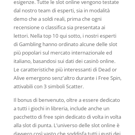
esigenze. Tutte le slot online vengono testate
dal nostro team di esperti, sia in modalità
demo che a soldi reali, prima che ogni
recensione o classifica sia presentata ai
lettori. Nella top 10 qui sotto, i nostri esperti
di Gambling hanno ordinato alcune delle slot
più popolari sul mercato internazionale ed
italiano, basandosi sui dati dei casinò online.
Le caratteristiche più interessanti di Dead or
Alive emergono senz'altro durante i Free Spin,
attivabili con 3 simboli Scatter.
Il bonus di benvenuto, oltre a essere dedicato
a tutti i giochi in libreria, include anche un
pacchetto di free spin dedicato di volta in volta
alla slot di punta. L’universo delle slot online è
davvero così vasto che soddisfa tutti i gusti dei