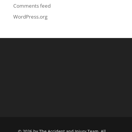
Comments feed
WordPress.org
© 2026 by The Accident and Injury Team. All