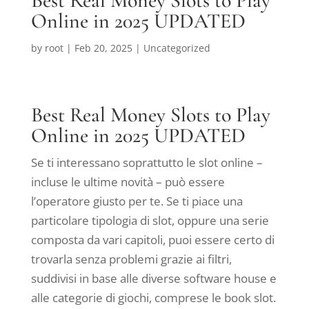
Best Real Money Slots to Play
Online in 2025 UPDATED
by
root
|
Feb 20, 2025
|
Uncategorized
Best Real Money Slots to Play
Online in 2025 UPDATED
Se ti interessano soprattutto le slot online –
incluse le ultime novità – può essere
l’operatore giusto per te. Se ti piace una
particolare tipologia di slot, oppure una serie
composta da vari capitoli, puoi essere certo di
trovarla senza problemi grazie ai filtri,
suddivisi in base alle diverse software house e
alle categorie di giochi, comprese le book slot.