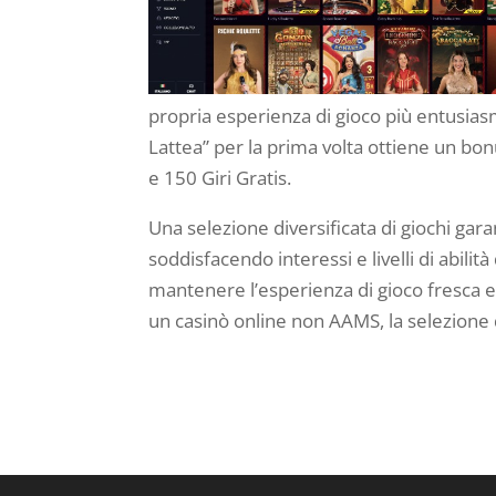
propria esperienza di gioco più entusiasm
Lattea” per la prima volta ottiene un b
e 150 Giri Gratis.
Una selezione diversificata di giochi gara
soddisfacendo interessi e livelli di abilità
mantenere l’esperienza di gioco fresca e
un casinò online non AAMS, la selezione d