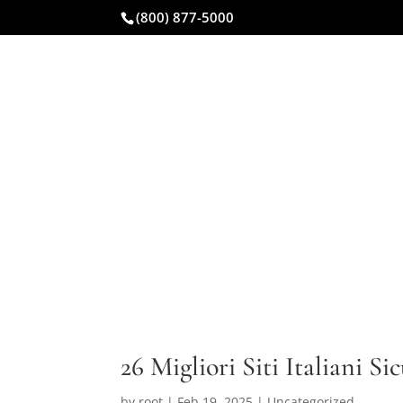
(800) 877-5000
CAR ACCIDENT
26 Migliori Siti Italiani Sic
by
root
|
Feb 19, 2025
|
Uncategorized