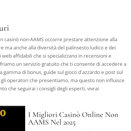
uri
i un casinò non-AAMS occorre prestare attenzione alla
re ma anche alla diversità del palinsesto ludico e dei
 web affidabili che si specializzano in recensioni e
friamo un servizio gratuito che ti consente di accedere a
ia gamma di bonus, guide sul gioco d'azzardo e post sul
 gli operatori che presentiamo, ma questo non influisce
nto che seguirai i consigli degli esperti, vivrai
I Migliori Casinò Online Non
AAMS Nel 2025