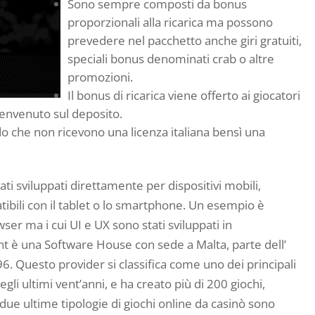
Sono sempre composti da bonus
proporzionali alla ricarica ma possono
prevedere nel pacchetto anche giri gratuiti,
speciali bonus denominati crab o altre
promozioni.
Il bonus di ricarica viene offerto ai giocatori
benvenuto sul deposito.
do che non ricevono una licenza italiana bensì una
ti sviluppati direttamente per dispositivi mobili,
ibili con il tablet o lo smartphone. Un esempio è
ser ma i cui UI e UX sono stati sviluppati in
Ent è una Software House con sede a Malta, parte dell’
. Questo provider si classifica come uno dei principali
egli ultimi vent’anni, e ha creato più di 200 giochi,
due ultime tipologie di giochi online da casinò sono