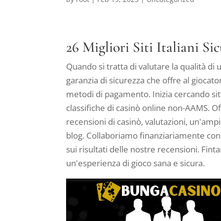
26 Migliori Siti Italiani Sic
Quando si tratta di valutare la qualità d
garanzia di sicurezza che offre al giocato
metodi di pagamento. Inizia cercando siti
classifiche di casinò online non-AAMS. Of
recensioni di casinò, valutazioni, un'amp
blog. Collaboriamo finanziariamente con
sui risultati delle nostre recensioni. Finta
un'esperienza di gioco sana e sicura.