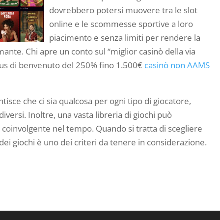
dovrebbero potersi muovere tra le slot
online e le scommesse sportive a loro
piacimento e senza limiti per rendere la
ante. Chi apre un conto sul “miglior casinò della via
onus di benvenuto del 250% fino 1.500€
casinò non AAMS
ntisce che ci sia qualcosa per ogni tipo di giocatore,
 diversi. Inoltre, una vasta libreria di giochi può
 coinvolgente nel tempo. Quando si tratta di scegliere
ei giochi è uno dei criteri da tenere in considerazione.