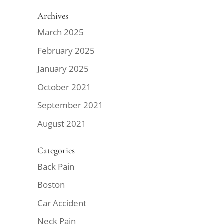
Archives
March 2025
February 2025
January 2025
October 2021
September 2021
August 2021
Categories
Back Pain
Boston
Car Accident
Neck Pain