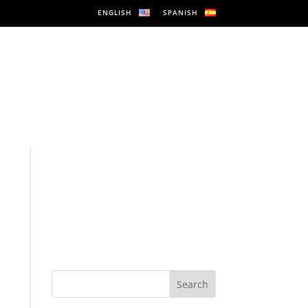
ENGLISH
SPANISH
ABOUT
CONTACT