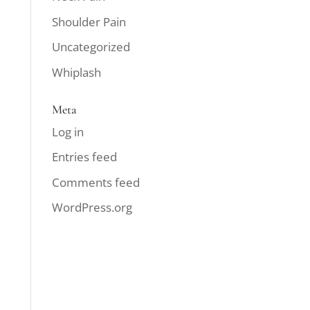
Shoulder Pain
Uncategorized
Whiplash
Meta
Log in
Entries feed
Comments feed
WordPress.org