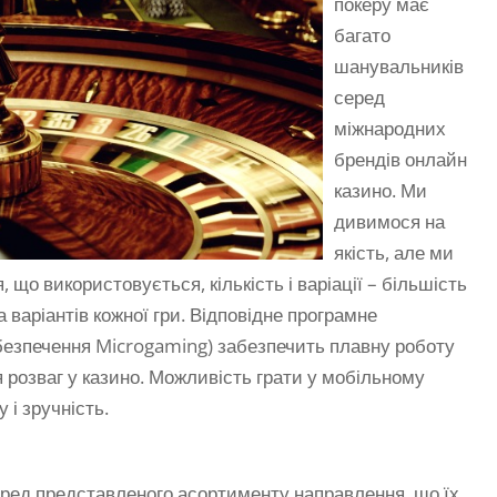
покеру має
багато
шанувальників
серед
міжнародних
брендів онлайн
казино. Ми
дивимося на
якість, але ми
що використовується, кількість і варіації – більшість
 варіантів кожної гри. Відповідне програмне
безпечення Microgaming) забезпечить плавну роботу
 розваг у казино. Можливість грати у мобільному
і зручність.
серед представленого асортименту направлення, що їх