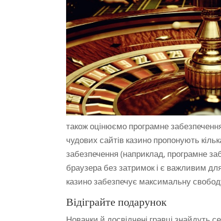
також оцінюємо програмне забезпечення, 
чудових сайтів казино пропонують кілька
забезпечення (наприклад, програмне за
браузера без затримок і є важливим для
казино забезпечує максимальну свободу 
Відіграйте подарунок
Новачки й досвідчені гравці знайдуть 