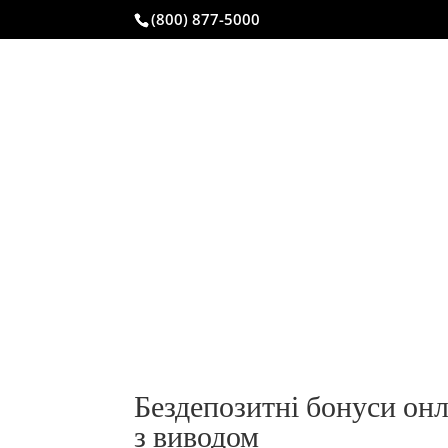
(800) 877-5000
CAR ACCIDENT
Бездепозитні бонуси онл
з виводом