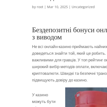
by
root
|
Mar 10, 2025
|
Uncategorized
Бездепозитні бонуси онл
з виводом
Не всі онлайн-казино приймають найниж
доведеться знайти той, який це робить.
важливими для гравців. У топ рейтинг 
широкий вибір методів оплати, включаюч
криптовалюти. Швидкі та безпечні транз
підвищують довіру до казино.
У казино
можуть бути