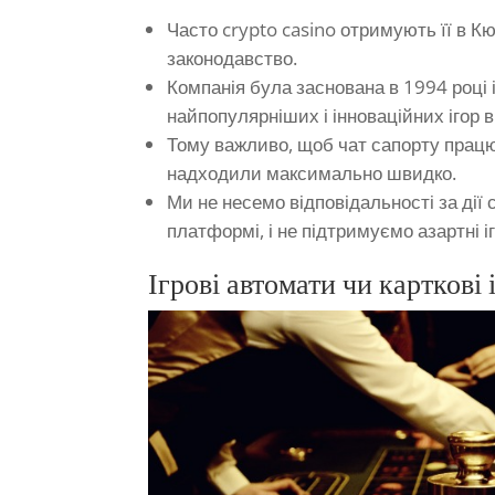
Часто crypto casino отримують її в К
законодавство.
Компанія була заснована в 1994 році 
найпопулярніших і інноваційних ігор в 
Тому важливо, щоб чат сапорту працюв
надходили максимально швидко.
Ми не несемо відповідальності за дії 
платформі, і не підтримуємо азартні і
Ігрові автомати чи карткові 